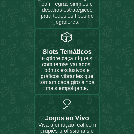
com regras simples e
desafios estratégicos
para todos os tipos de
jogadores.
🎲
Slots Temáticos
Explore caça-níqueis
com temas variados,
bônus exclusivos e
gráficos vibrantes que
tornam cada giro ainda
mais empolgante.
🎈
Jogos ao Vivo
Viva a emoção real com
crupiês profissionais e