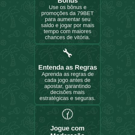
Bônus
Use os bônus e
promoções da 79BET
para aumentar seu
saldo e jogar por mais
tempo com maiores
chances de vitória.
🔧
Entenda as Regras
Aprenda as regras de
cada jogo antes de
apostar, garantindo
decisões mais
estratégicas e seguras.
🕜
Jogue com