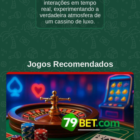
interações em tempo
real, experimentando a
verdadeira atmosfera de
um cassino de luxo.
Jogos Recomendados