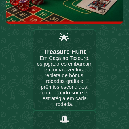
🌟
Treasure Hunt
Em Caça ao Tesouro,
os jogadores embarcam
em uma aventura
repleta de bônus,
rodadas grátis e
prêmios escondidos,
combinando sorte e
estratégia em cada
rodada.
🎩